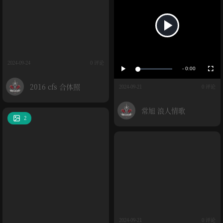
播
放
播
全
2024-09-24
0 评论
放
屏
-
0:00
加
载
剩
媒
完
2016 cfs 合体照
成
2024-09-21
0 评论
:
余
0
体
%
时
常旭 浪人情歌
2
间
2024-09-21
0 评论