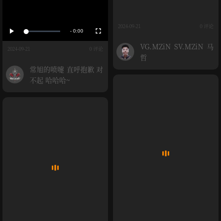
放
播
全
2024-09-21
0 评论
放
屏
-
0:00
加
载
剩
媒
完
VG.MZiN SV.MZiN 马
成
2024-09-21
0 评论
:
余
哲
0
体
%
常旭的喷嚏 直呼抱歉 对
时
不起 哈哈哈~
间