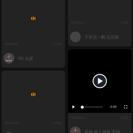
2024-09-21
0 评论
下车点一根 压压惊
2024-09-21
0 评论
VG 五虎
播
放
播
全
放
屏
-
0:00
加
载
剩
媒
完
成
2024-09-21
0 评论
:
余
2024-09-25
0 评论
0
体
%
时
常旭 浪人情歌 笑场