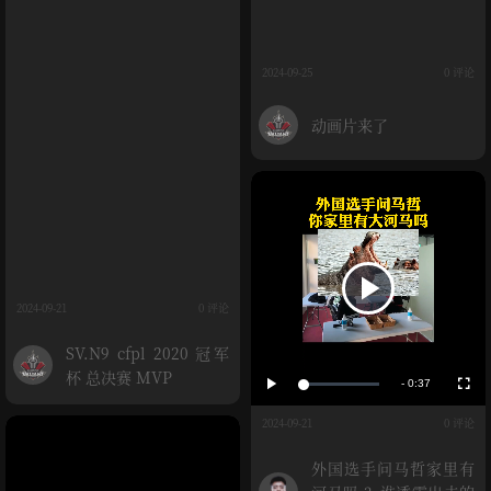
2024-09-25
0 评论
动画片来了
播
2024-09-21
0 评论
SV.N9 cfpl 2020 冠军
放
播
全
杯 总决赛 MVP
放
屏
-
0:37
加
载
剩
媒
完
成
2024-09-21
0 评论
:
余
4
体
.
外国选手问马哲家里有
5
时
8
%