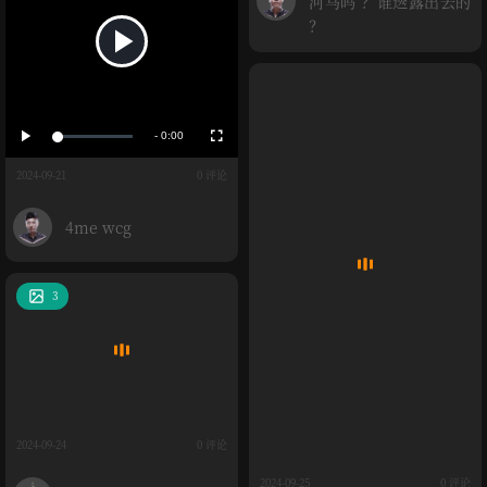
河马吗 ？谁透露出去的
间
？
播
放
播
全
放
屏
-
0:00
加
载
剩
媒
完
成
2024-09-21
0 评论
:
余
0
体
%
时
4me wcg
间
3
2024-09-24
0 评论
2024-09-25
0 评论