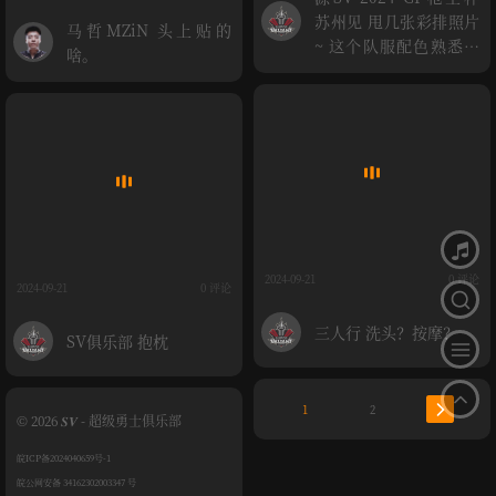
苏州见 甩几张彩排照片
马哲MZiN 头上贴的
~ 这个队服配色熟悉吗
啥。
👏
2024-09-21
0 评论
2024-09-21
0 评论
三人行 洗头？按摩？
SV俱乐部 抱枕
1
2
© 2026 𝑺𝑽 - 超级勇士俱乐部
皖ICP备2024040659号-1
皖公网安备 34162302003347 号