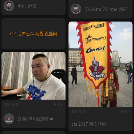
4me 解说
VG.4me SV.4me 四哥
CF 世界冠军 马哲 直播间
2024-09-21
0 评论
2024-09-25
0 评论
DBQ 满脸红唇印💋
cfs 2017 西安城墙